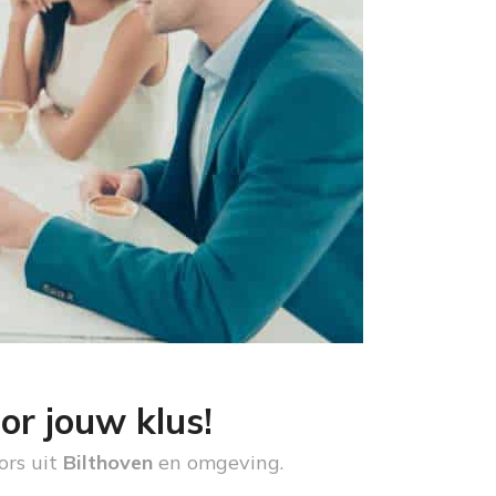
or jouw klus!
ors uit
Bilthoven
en omgeving.