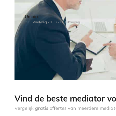
Umpire
P.C. Staalweg 70, 3721TJ Bilthoven
Vind de beste mediator vo
Vergelijk
gratis
offertes van meerdere mediat