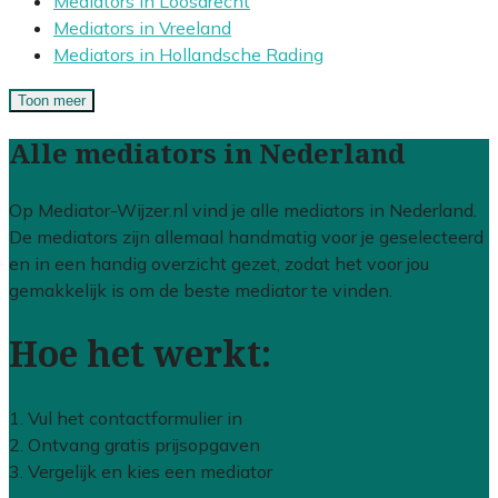
Mediators in Loosdrecht
Mediators in Vreeland
Mediators in Hollandsche Rading
Toon meer
Alle mediators in Nederland
Op Mediator-Wijzer.nl vind je alle mediators in Nederland.
De mediators zijn allemaal handmatig voor je geselecteerd
en in een handig overzicht gezet, zodat het voor jou
gemakkelijk is om de beste mediator te vinden.
Hoe het werkt:
1. Vul het contactformulier in
2. Ontvang gratis prijsopgaven
3. Vergelijk en kies een mediator