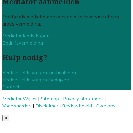
Mediator aanmelden
Meld je als mediator aan voor de offerteservice of een
gratis vermelding.
Mediator leads kopen
Bedrijfsvermelding
Hulp nodig?
Veelgestelde vragen: particulieren
Veelgestelde vragen: bedrijven
Contact
Mediator Wijzer
|
Sitemap
|
Privacy statement
|
Voorwaarden
|
Disclaimer
|
Reviewbeleid
|
Over ons
×