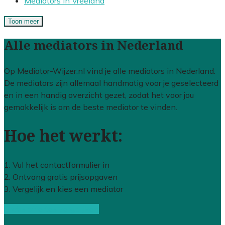
Mediators in Vreeland
Toon meer
Alle mediators in Nederland
Op Mediator-Wijzer.nl vind je alle mediators in Nederland.
De mediators zijn allemaal handmatig voor je geselecteerd
en in een handig overzicht gezet, zodat het voor jou
gemakkelijk is om de beste mediator te vinden.
Hoe het werkt:
1. Vul het contactformulier in
2. Ontvang gratis prijsopgaven
3. Vergelijk en kies een mediator
Gratis offertes vergelijken