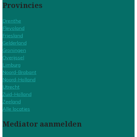
Provincies
Drenthe
Flevoland
Friesland
Gelderland
Groningen
Overijssel
Limburg
Noord-Brabant
Noord-Holland
Utrecht
Zuid-Holland
Zeeland
Alle locaties
Mediator aanmelden