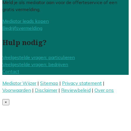
Meld je als mediator aan voor de offerteservice of een
gratis vermelding.
Mediator leads kopen
Bedrijfsvermelding
Hulp nodig?
Veelgestelde vragen: particulieren
Veelgestelde vragen: bedrijven
Contact
Mediator Wijzer
|
Sitemap
|
Privacy statement
|
Voorwaarden
|
Disclaimer
|
Reviewbeleid
|
Over ons
×