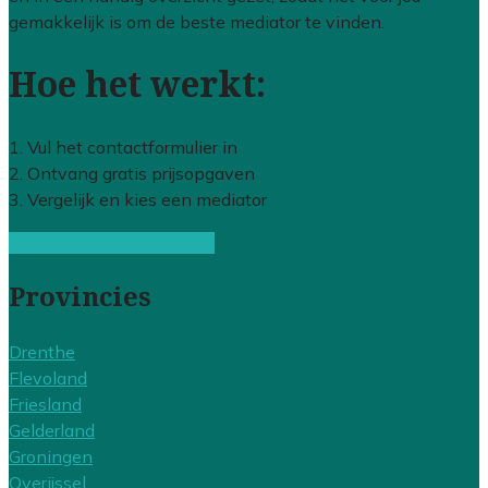
gemakkelijk is om de beste mediator te vinden.
Hoe het werkt:
1. Vul het contactformulier in
2. Ontvang gratis prijsopgaven
3. Vergelijk en kies een mediator
Gratis offertes vergelijken
Provincies
Drenthe
Flevoland
Friesland
Gelderland
Groningen
Overijssel