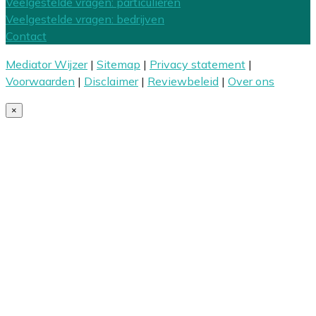
Veelgestelde vragen: particulieren
Veelgestelde vragen: bedrijven
Contact
Mediator Wijzer
|
Sitemap
|
Privacy statement
|
Voorwaarden
|
Disclaimer
|
Reviewbeleid
|
Over ons
×