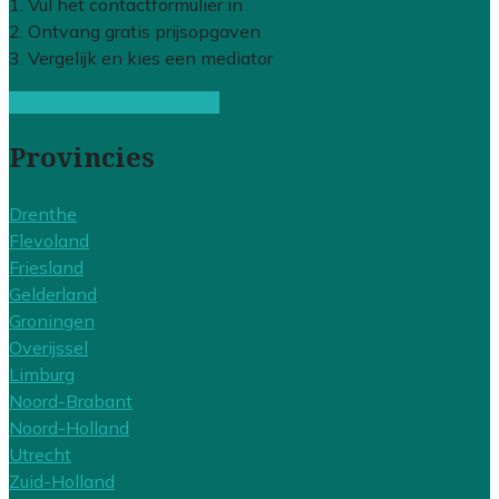
1. Vul het contactformulier in
2. Ontvang gratis prijsopgaven
3. Vergelijk en kies een mediator
Gratis offertes vergelijken
Provincies
Drenthe
Flevoland
Friesland
Gelderland
Groningen
Overijssel
Limburg
Noord-Brabant
Noord-Holland
Utrecht
Zuid-Holland