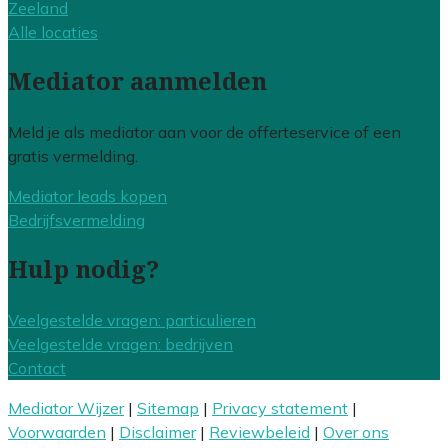
Zeeland
Alle locaties
Mediator aanmelden
Meld je als mediator aan voor de offerteservice of een
gratis vermelding.
Mediator leads kopen
Bedrijfsvermelding
Hulp nodig?
Veelgestelde vragen: particulieren
Veelgestelde vragen: bedrijven
Contact
Mediator Wijzer
|
Sitemap
|
Privacy statement
|
Voorwaarden
|
Disclaimer
|
Reviewbeleid
|
Over ons