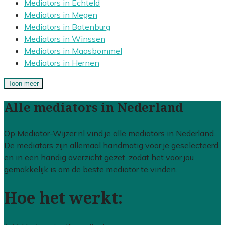
Mediators in Echteld
Mediators in Megen
Mediators in Batenburg
Mediators in Winssen
Mediators in Maasbommel
Mediators in Hernen
Toon meer
Alle mediators in Nederland
Op Mediator-Wijzer.nl vind je alle mediators in Nederland.
De mediators zijn allemaal handmatig voor je geselecteerd
en in een handig overzicht gezet, zodat het voor jou
gemakkelijk is om de beste mediator te vinden.
Hoe het werkt: