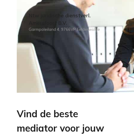
Ntw juridische dienstverl.
Amersfoort B.V.
Garmpoleiland 4, 9766VP Eelderwolde
Vind de beste
mediator voor jouw