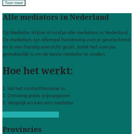
Toon meer
Alle mediators in Nederland
Op Mediator-Wijzer.nl vind je alle mediators in Nederland.
De mediators zijn allemaal handmatig voor je geselecteerd
en in een handig overzicht gezet, zodat het voor jou
gemakkelijk is om de beste mediator te vinden.
Hoe het werkt:
1. Vul het contactformulier in
2. Ontvang gratis prijsopgaven
3. Vergelijk en kies een mediator
Gratis offertes vergelijken
Provincies