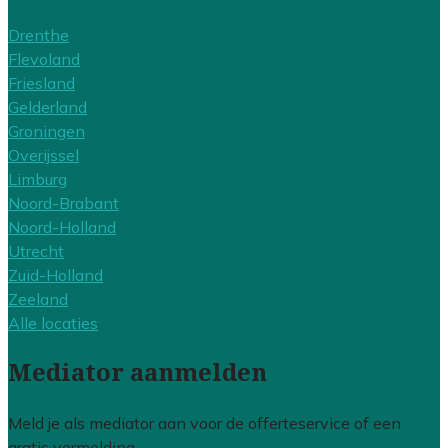
Drenthe
Flevoland
Friesland
Gelderland
Groningen
Overijssel
Limburg
Noord-Brabant
Noord-Holland
Utrecht
Zuid-Holland
Zeeland
Alle locaties
Mediator aanmelden
Meld je als mediator aan voor de offerteservice of een
gratis vermelding.