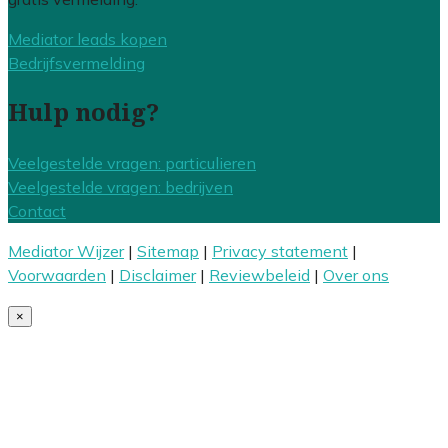
Mediator leads kopen
Bedrijfsvermelding
Hulp nodig?
Veelgestelde vragen: particulieren
Veelgestelde vragen: bedrijven
Contact
Mediator Wijzer
|
Sitemap
|
Privacy statement
|
Voorwaarden
|
Disclaimer
|
Reviewbeleid
|
Over ons
×