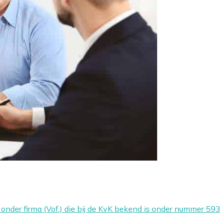
ap onder firma (Vof.) die bij de KvK bekend is onder nummer 5