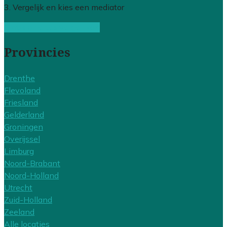
3. Vergelijk en kies een mediator
Gratis offertes vergelijken
Provincies
Drenthe
Flevoland
Friesland
Gelderland
Groningen
Overijssel
Limburg
Noord-Brabant
Noord-Holland
Utrecht
Zuid-Holland
Zeeland
Alle locaties