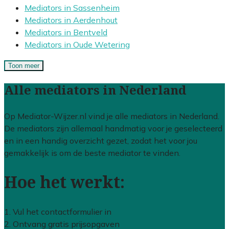
Mediators in Sassenheim
Mediators in Aerdenhout
Mediators in Bentveld
Mediators in Oude Wetering
Toon meer
Alle mediators in Nederland
Op Mediator-Wijzer.nl vind je alle mediators in Nederland.
De mediators zijn allemaal handmatig voor je geselecteerd
en in een handig overzicht gezet, zodat het voor jou
gemakkelijk is om de beste mediator te vinden.
Hoe het werkt:
1. Vul het contactformulier in
2. Ontvang gratis prijsopgaven