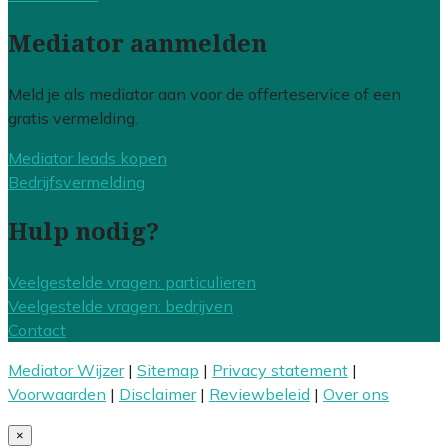
Mediator aanmelden
Meld je als mediator aan voor de offerteservice of een
gratis vermelding.
Mediator leads kopen
Bedrijfsvermelding
Hulp nodig?
Veelgestelde vragen: particulieren
Veelgestelde vragen: bedrijven
Contact
Mediator Wijzer
|
Sitemap
|
Privacy statement
|
Voorwaarden
|
Disclaimer
|
Reviewbeleid
|
Over ons
×