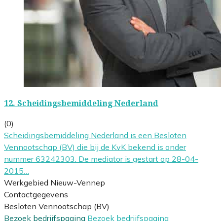
12.
Scheidingsbemiddeling Nederland
(0)
Scheidingsbemiddeling Nederland is een Besloten
Vennootschap (BV) die bij de KvK bekend is onder
nummer 63242303. De mediator is gestart op 28-04-
2015…
Werkgebied Nieuw-Vennep
Contactgegevens
Besloten Vennootschap (BV)
Bezoek bedrijfspagina
Bezoek bedrijfspagina