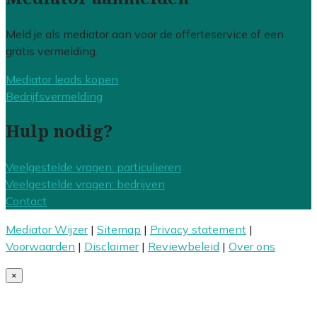
Meld je als mediator aan voor de offerteservice of een
gratis vermelding.
Mediator leads kopen
Bedrijfsvermelding
Hulp nodig?
Veelgestelde vragen: particulieren
Veelgestelde vragen: bedrijven
Contact
Mediator Wijzer
|
Sitemap
|
Privacy statement
|
Voorwaarden
|
Disclaimer
|
Reviewbeleid
|
Over ons
×