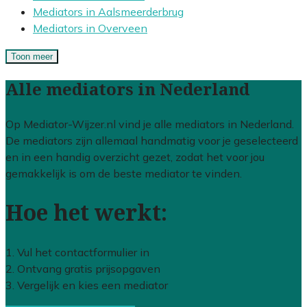
Mediators in Aalsmeerderbrug
Mediators in Overveen
Toon meer
Alle mediators in Nederland
Op Mediator-Wijzer.nl vind je alle mediators in Nederland.
De mediators zijn allemaal handmatig voor je geselecteerd
en in een handig overzicht gezet, zodat het voor jou
gemakkelijk is om de beste mediator te vinden.
Hoe het werkt:
1. Vul het contactformulier in
2. Ontvang gratis prijsopgaven
3. Vergelijk en kies een mediator