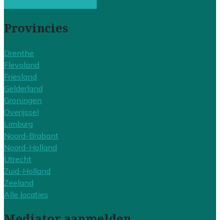
Gratis offertes vergelijken
Provincies
Drenthe
Flevoland
Friesland
Gelderland
Groningen
Overijssel
Limburg
Noord-Brabant
Noord-Holland
Utrecht
Zuid-Holland
Zeeland
Alle locaties
Mediator aanmelden