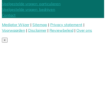
Veelgestelde vragen: particulieren
Veelgestelde vragen: bedrijven
Contact
Mediator Wijzer
|
Sitemap
|
Privacy statement
|
Voorwaarden
|
Disclaimer
|
Reviewbeleid
|
Over ons
×