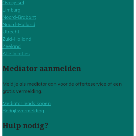
Overijssel
Limburg
Noord-Brabant
Noord-Holland
Utrecht
Zuid-Holland
Zeeland
Alle locaties
Mediator aanmelden
Meld je als mediator aan voor de offerteservice of een
gratis vermelding.
Mediator leads kopen
Bedrijfsvermelding
Hulp nodig?