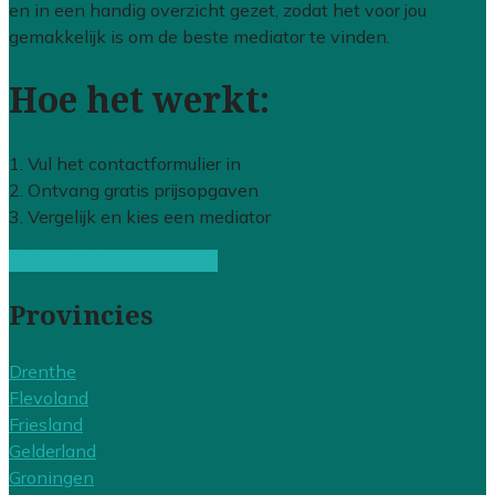
en in een handig overzicht gezet, zodat het voor jou
gemakkelijk is om de beste mediator te vinden.
Hoe het werkt:
1. Vul het contactformulier in
2. Ontvang gratis prijsopgaven
3. Vergelijk en kies een mediator
Gratis offertes vergelijken
Provincies
Drenthe
Flevoland
Friesland
Gelderland
Groningen