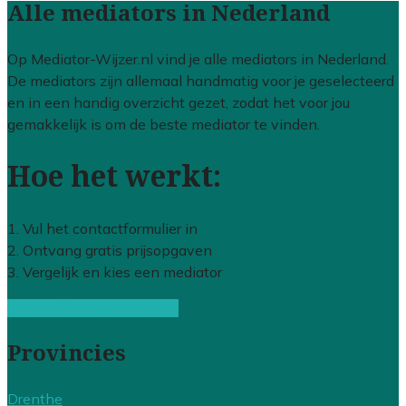
Alle mediators in Nederland
Op Mediator-Wijzer.nl vind je alle mediators in Nederland.
De mediators zijn allemaal handmatig voor je geselecteerd
en in een handig overzicht gezet, zodat het voor jou
gemakkelijk is om de beste mediator te vinden.
Hoe het werkt:
1. Vul het contactformulier in
2. Ontvang gratis prijsopgaven
3. Vergelijk en kies een mediator
Gratis offertes vergelijken
Provincies
Drenthe