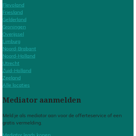
Flevoland
Friesland
Gelderland
Groningen
Overijssel
Limburg
Noord-Brabant
Noord-Holland
Utrecht
Zuid-Holland
Zeeland
Alle locaties
Mediator aanmelden
Meld je als mediator aan voor de offerteservice of een
gratis vermelding.
Mediator leads kopen