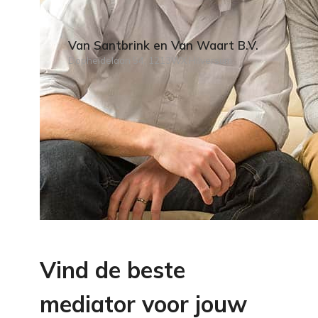
Van Santbrink en Van Waart B.V.
Dopheidelaan 54, 1213WX Hilversum
Vind de beste
mediator voor jouw