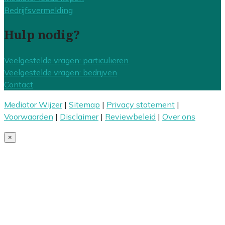
Bedrijfsvermelding
Hulp nodig?
Veelgestelde vragen: particulieren
Veelgestelde vragen: bedrijven
Contact
Mediator Wijzer
|
Sitemap
|
Privacy statement
|
Voorwaarden
|
Disclaimer
|
Reviewbeleid
|
Over ons
×