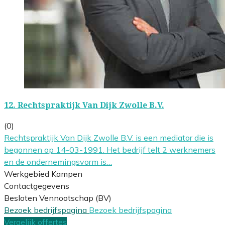
12.
Rechtspraktijk Van Dijk Zwolle B.V.
(0)
Rechtspraktijk Van Dijk Zwolle B.V. is een mediator die is
begonnen op 14-03-1991. Het bedrijf telt 2 werknemers
en de ondernemingsvorm is…
Werkgebied Kampen
Contactgegevens
Besloten Vennootschap (BV)
Bezoek bedrijfspagina
Bezoek bedrijfspagina
Vergelijk offertes