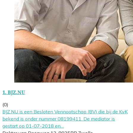
1.
BJZ.NU
(0)
BJZ.NU is een Besloten Vennootschap (BV) die bij de KvK
bekend is onder nummer 08199411. De mediator is
gestart op 01-07-2018 en…
Dokter van Deenweg 13, 8025BP Zwolle