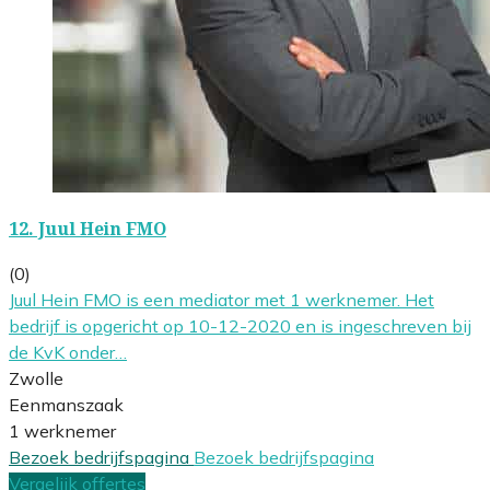
12.
Juul Hein FMO
(0)
Juul Hein FMO is een mediator met 1 werknemer. Het
bedrijf is opgericht op 10-12-2020 en is ingeschreven bij
de KvK onder…
Zwolle
Eenmanszaak
1 werknemer
Bezoek bedrijfspagina
Bezoek bedrijfspagina
Vergelijk offertes