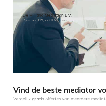
De Milliano Mediation B.V.
Rijnstraat 119, 2223EA Katwijk
Vind de beste mediator vo
Vergelijk
gratis
offertes van meerdere mediat