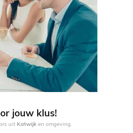
or jouw klus!
ors uit
Katwijk
en omgeving.