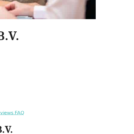
B.V.
eviews
FAQ
.V.