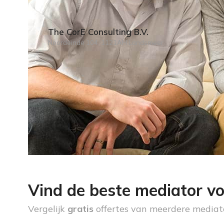
The CorE Consulting B.V.
Noordeinde 104, 1121AH Landsmeer
Vind de beste mediator vo
Vergelijk
gratis
offertes van meerdere mediat