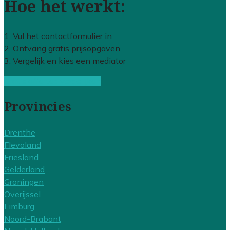
Hoe het werkt:
1. Vul het contactformulier in
2. Ontvang gratis prijsopgaven
3. Vergelijk en kies een mediator
Gratis offertes vergelijken
Provincies
Drenthe
Flevoland
Friesland
Gelderland
Groningen
Overijssel
Limburg
Noord-Brabant