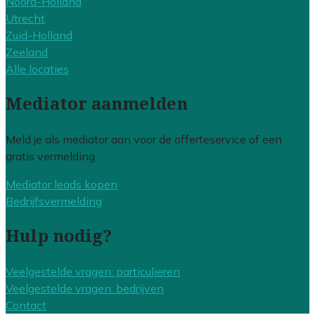
Noord-Holland
Utrecht
Zuid-Holland
Zeeland
Alle locaties
Mediator aanmelden
Meld je als mediator aan voor de offerteservice of een
gratis vermelding.
Mediator leads kopen
Bedrijfsvermelding
Hulp nodig?
Veelgestelde vragen: particulieren
Veelgestelde vragen: bedrijven
Contact