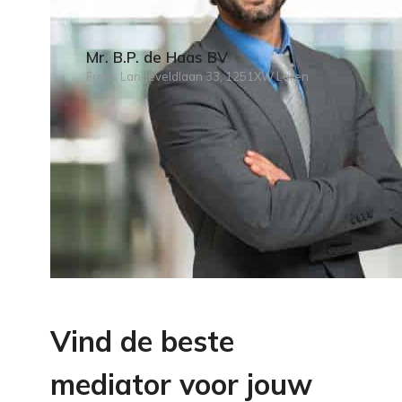
Mr. B.P. de Haas BV
Frans Langeveldlaan 33, 1251XW Laren
Vind de beste
mediator voor jouw