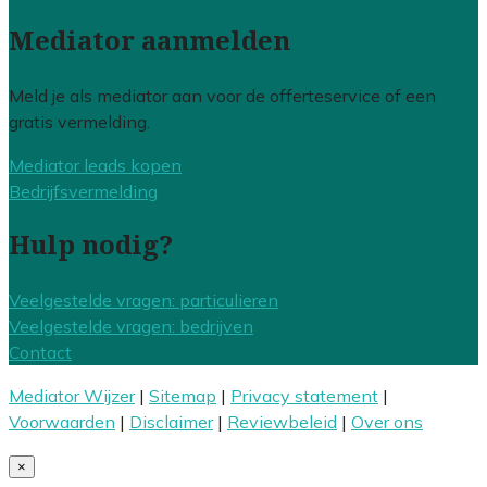
Mediator aanmelden
Meld je als mediator aan voor de offerteservice of een
gratis vermelding.
Mediator leads kopen
Bedrijfsvermelding
Hulp nodig?
Veelgestelde vragen: particulieren
Veelgestelde vragen: bedrijven
Contact
Mediator Wijzer
|
Sitemap
|
Privacy statement
|
Voorwaarden
|
Disclaimer
|
Reviewbeleid
|
Over ons
×