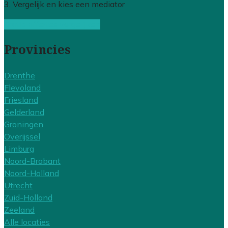
3. Vergelijk en kies een mediator
Gratis offertes vergelijken
Provincies
Drenthe
Flevoland
Friesland
Gelderland
Groningen
Overijssel
Limburg
Noord-Brabant
Noord-Holland
Utrecht
Zuid-Holland
Zeeland
Alle locaties