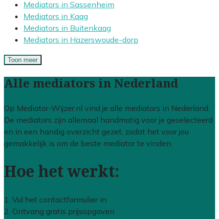
Mediators in Sassenheim
Mediators in Kaag
Mediators in Buitenkaag
Mediators in Hazerswoude-dorp
Toon meer
Alle mediators in Nederland
Op Mediator-Wijzer.nl vind je alle mediators in Nederland.
De mediators zijn allemaal handmatig voor je geselecteerd
en in een handig overzicht gezet, zodat het voor jou
gemakkelijk is om de beste mediator te vinden.
Hoe het werkt:
1. Vul het contactformulier in
2. Ontvang gratis prijsopgaven