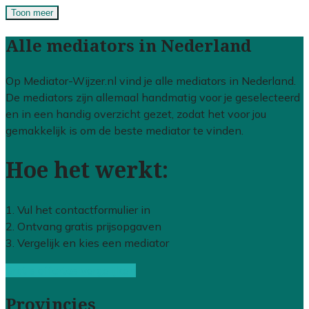
Toon meer
Alle mediators in Nederland
Op Mediator-Wijzer.nl vind je alle mediators in Nederland.
De mediators zijn allemaal handmatig voor je geselecteerd
en in een handig overzicht gezet, zodat het voor jou
gemakkelijk is om de beste mediator te vinden.
Hoe het werkt:
1. Vul het contactformulier in
2. Ontvang gratis prijsopgaven
3. Vergelijk en kies een mediator
Gratis offertes vergelijken
Provincies