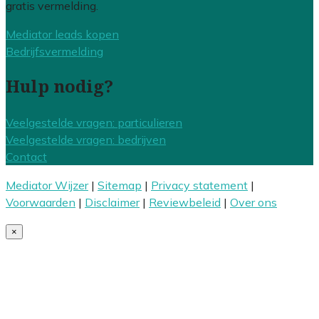
gratis vermelding.
Mediator leads kopen
Bedrijfsvermelding
Hulp nodig?
Veelgestelde vragen: particulieren
Veelgestelde vragen: bedrijven
Contact
Mediator Wijzer
|
Sitemap
|
Privacy statement
|
Voorwaarden
|
Disclaimer
|
Reviewbeleid
|
Over ons
×