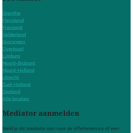
Drenthe
Flevoland
Friesland
Gelderland
Groningen
Overijssel
Limburg
Noord-Brabant
Noord-Holland
Utrecht
Zuid-Holland
Zeeland
Alle locaties
Mediator aanmelden
Meld je als mediator aan voor de offerteservice of een