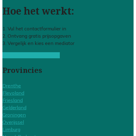
Hoe het werkt:
1. Vul het contactformulier in
2. Ontvang gratis prijsopgaven
3. Vergelijk en kies een mediator
Gratis offertes vergelijken
Provincies
Drenthe
Flevoland
Friesland
Gelderland
Groningen
Overijssel
Limburg