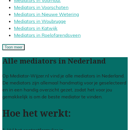
Mediators in Voorhout
Mediators in Voorschoten
Mediators in Nieuwe Wetering
Mediators in Woubrugge
Mediators in Katwijk
Mediators in Roelofarendsveen
Toon meer
Alle mediators in Nederland
Op Mediator-Wijzer.nl vind je alle mediators in Nederland.
De mediators zijn allemaal handmatig voor je geselecteerd
en in een handig overzicht gezet, zodat het voor jou
gemakkelijk is om de beste mediator te vinden.
Hoe het werkt: