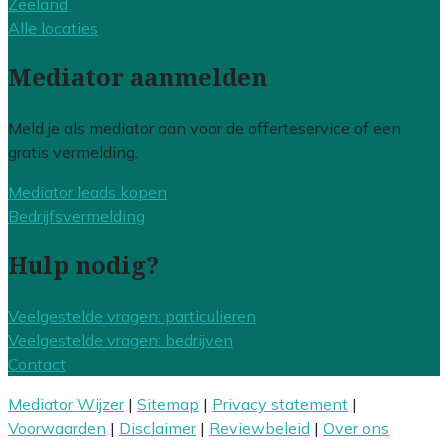
Zeeland
Alle locaties
Mediator aanmelden
Meld je als mediator aan voor de offerteservice of een
gratis vermelding.
Mediator leads kopen
Bedrijfsvermelding
Hulp nodig?
Veelgestelde vragen: particulieren
Veelgestelde vragen: bedrijven
Contact
Mediator Wijzer
|
Sitemap
|
Privacy statement
|
Voorwaarden
|
Disclaimer
|
Reviewbeleid
|
Over ons