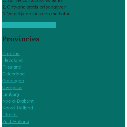
1. Vul het contactformulier in
2. Ontvang gratis prijsopgaven
3. Vergelijk en kies een mediator
Gratis offertes vergelijken
Provincies
Drenthe
Flevoland
Friesland
Gelderland
Groningen
Overijssel
Limburg
Noord-Brabant
Noord-Holland
Utrecht
Zuid-Holland