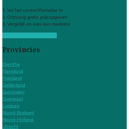
1. Vul het contactformulier in
2. Ontvang gratis prijsopgaven
3. Vergelijk en kies een mediator
Gratis offertes vergelijken
Provincies
Drenthe
Flevoland
Friesland
Gelderland
Groningen
Overijssel
Limburg
Noord-Brabant
Noord-Holland
Utrecht