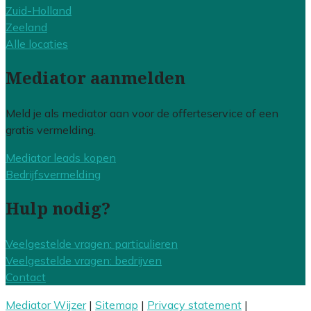
Zuid-Holland
Zeeland
Alle locaties
Mediator aanmelden
Meld je als mediator aan voor de offerteservice of een
gratis vermelding.
Mediator leads kopen
Bedrijfsvermelding
Hulp nodig?
Veelgestelde vragen: particulieren
Veelgestelde vragen: bedrijven
Contact
Mediator Wijzer
|
Sitemap
|
Privacy statement
|