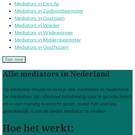
Mediators in Den Ilp
Mediators in Zuidoostbeemster
Mediators in Oostzaan
Mediators in Warder
Mediators in Wijdewormer
Mediators in Middenbeemster
Mediators in Oosthuizen
Toon meer
Alle mediators in Nederland
Op Mediator-Wijzer.nl vind je alle mediators in Nederland.
De mediators zijn allemaal handmatig voor je geselecteerd
en in een handig overzicht gezet, zodat het voor jou
gemakkelijk is om de beste mediator te vinden.
Hoe het werkt: