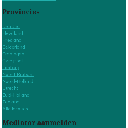
Provincies
Drenthe
Flevoland
Friesland
Gelderland
Groningen
Overijssel
Limburg
Noord-Brabant
Noord-Holland
Utrecht
Zuid-Holland
Zeeland
Alle locaties
Mediator aanmelden