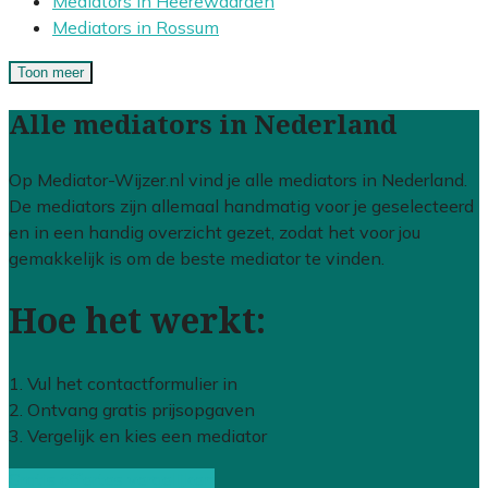
Mediators in Heerewaarden
Mediators in Rossum
Toon meer
Alle mediators in Nederland
Op Mediator-Wijzer.nl vind je alle mediators in Nederland.
De mediators zijn allemaal handmatig voor je geselecteerd
en in een handig overzicht gezet, zodat het voor jou
gemakkelijk is om de beste mediator te vinden.
Hoe het werkt:
1. Vul het contactformulier in
2. Ontvang gratis prijsopgaven
3. Vergelijk en kies een mediator
Gratis offertes vergelijken