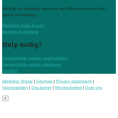
Meld je als mediator aan voor de offerteservice of een
gratis vermelding.
Mediator leads kopen
Bedrijfsvermelding
Hulp nodig?
Veelgestelde vragen: particulieren
Veelgestelde vragen: bedrijven
Contact
Mediator Wijzer
|
Sitemap
|
Privacy statement
|
Voorwaarden
|
Disclaimer
|
Reviewbeleid
|
Over ons
×