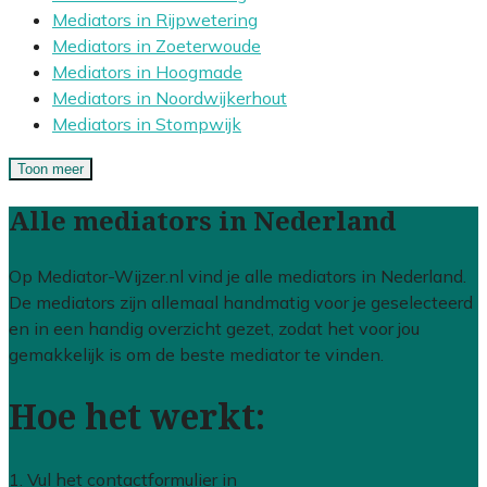
Mediators in Rijpwetering
Mediators in Zoeterwoude
Mediators in Hoogmade
Mediators in Noordwijkerhout
Mediators in Stompwijk
Toon meer
Alle mediators in Nederland
Op Mediator-Wijzer.nl vind je alle mediators in Nederland.
De mediators zijn allemaal handmatig voor je geselecteerd
en in een handig overzicht gezet, zodat het voor jou
gemakkelijk is om de beste mediator te vinden.
Hoe het werkt:
1. Vul het contactformulier in