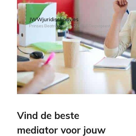
JWWjuridischadvies
Prinses Beatrixlaan 44, 2341TZ Oegstgeest
Vind de beste
mediator voor jouw