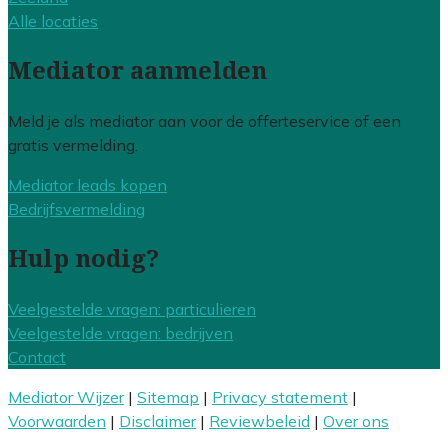
Alle locaties
Mediator aanmelden
Meld je als mediator aan voor de offerteservice of een
gratis vermelding.
Mediator leads kopen
Bedrijfsvermelding
Hulp nodig?
Veelgestelde vragen: particulieren
Veelgestelde vragen: bedrijven
Contact
Mediator Wijzer
|
Sitemap
|
Privacy statement
|
Voorwaarden
|
Disclaimer
|
Reviewbeleid
|
Over ons