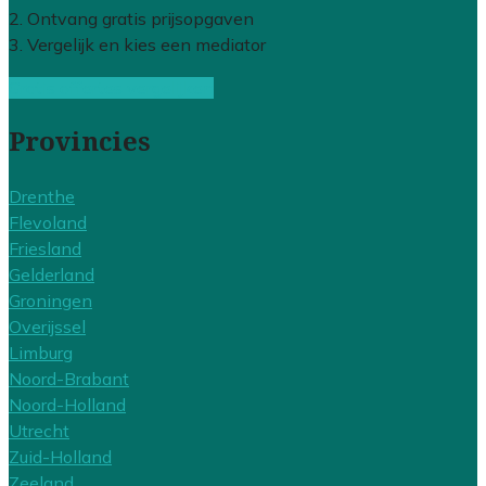
2. Ontvang gratis prijsopgaven
3. Vergelijk en kies een mediator
Gratis offertes vergelijken
Provincies
Drenthe
Flevoland
Friesland
Gelderland
Groningen
Overijssel
Limburg
Noord-Brabant
Noord-Holland
Utrecht
Zuid-Holland
Zeeland