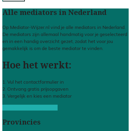
Alle mediators in Nederland
Op Mediator-Wijzer.nl vind je alle mediators in Nederland.
De mediators zijn allemaal handmatig voor je geselecteerd
en in een handig overzicht gezet, zodat het voor jou
gemakkelijk is om de beste mediator te vinden.
Hoe het werkt:
1. Vul het contactformulier in
2. Ontvang gratis prijsopgaven
3. Vergelijk en kies een mediator
Gratis offertes vergelijken
Provincies