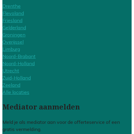
Drenthe
Flevoland
Friesland
Gelderland
Groningen
Overijssel
Limburg
Noord-Brabant
Noord-Holland
Utrecht
Zuid-Holland
Zeeland
Alle locaties
Mediator aanmelden
Meld je als mediator aan voor de offerteservice of een
gratis vermelding.