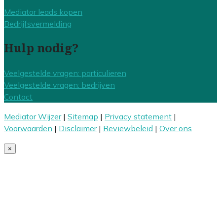
Mediator leads kopen
Bedrijfsvermelding
Hulp nodig?
Veelgestelde vragen: particulieren
Veelgestelde vragen: bedrijven
Contact
Mediator Wijzer
|
Sitemap
|
Privacy statement
|
Voorwaarden
|
Disclaimer
|
Reviewbeleid
|
Over ons
×