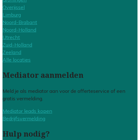
Overijssel
Limburg
Noord-Brabant
Noord-Holland
Utrecht
Zuid-Holland
Zeeland
Alle locaties
Mediator aanmelden
Meld je als mediator aan voor de offerteservice of een
gratis vermelding.
Mediator leads kopen
Bedrijfsvermelding
Hulp nodig?