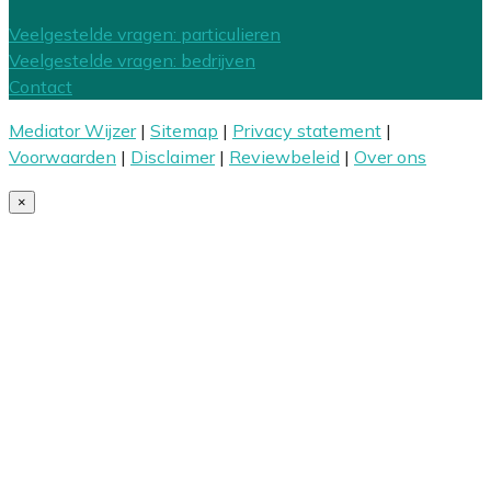
Veelgestelde vragen: particulieren
Veelgestelde vragen: bedrijven
Contact
Mediator Wijzer
|
Sitemap
|
Privacy statement
|
Voorwaarden
|
Disclaimer
|
Reviewbeleid
|
Over ons
×