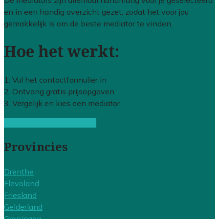
De mediators zijn allemaal handmatig voor je geselecteerd
en in een handig overzicht gezet, zodat het voor jou
gemakkelijk is om de beste mediator te vinden.
Hoe het werkt:
1. Vul het contactformulier in
2. Ontvang gratis prijsopgaven
3. Vergelijk en kies een mediator
Gratis offertes vergelijken
Provincies
Drenthe
Flevoland
Friesland
Gelderland
Groningen