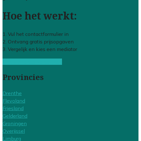
Hoe het werkt:
1. Vul het contactformulier in
2. Ontvang gratis prijsopgaven
3. Vergelijk en kies een mediator
Gratis offertes vergelijken
Provincies
Drenthe
Flevoland
Friesland
Gelderland
Groningen
Overijssel
Limburg