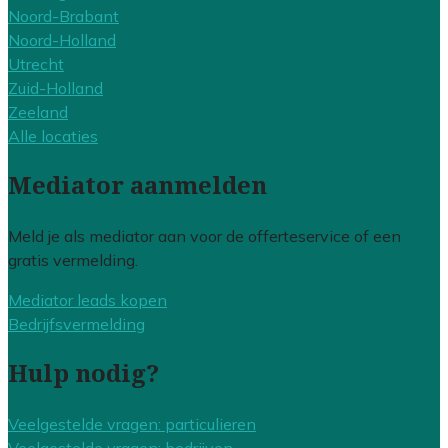
Noord-Brabant
Noord-Holland
Utrecht
Zuid-Holland
Zeeland
Alle locaties
Mediator aanmelden
Meld je als mediator aan voor de offerteservice of een
gratis vermelding.
Mediator leads kopen
Bedrijfsvermelding
Hulp nodig?
Veelgestelde vragen: particulieren