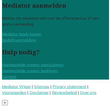
Mediator aanmelden
Meld je als mediator aan voor de offerteservice of een
gratis vermelding.
Mediator leads kopen
Bedrijfsvermelding
Hulp nodig?
Veelgestelde vragen: particulieren
Veelgestelde vragen: bedrijven
Contact
Mediator Wijzer
|
Sitemap
|
Privacy statement
|
Voorwaarden
|
Disclaimer
|
Reviewbeleid
|
Over ons
×