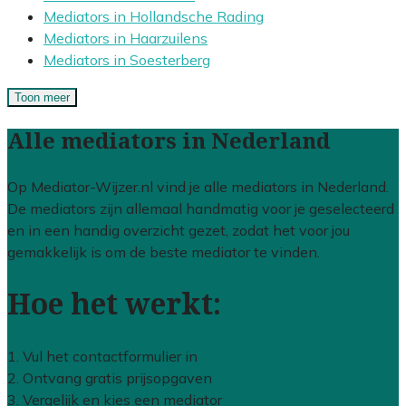
Mediators in Hollandsche Rading
Mediators in Haarzuilens
Mediators in Soesterberg
Toon meer
Alle mediators in Nederland
Op Mediator-Wijzer.nl vind je alle mediators in Nederland.
De mediators zijn allemaal handmatig voor je geselecteerd
en in een handig overzicht gezet, zodat het voor jou
gemakkelijk is om de beste mediator te vinden.
Hoe het werkt:
1. Vul het contactformulier in
2. Ontvang gratis prijsopgaven
3. Vergelijk en kies een mediator