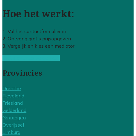
Hoe het werkt:
1. Vul het contactformulier in
2. Ontvang gratis prijsopgaven
3. Vergelijk en kies een mediator
Gratis offertes vergelijken
Provincies
Drenthe
Flevoland
Friesland
Gelderland
Groningen
Overijssel
Limburg