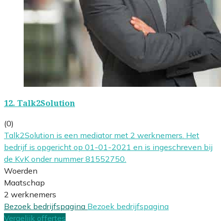
12.
Talk2Solution
(0)
Talk2Solution is een mediator met 2 werknemers. Het
bedrijf is opgericht op 01-01-2021 en is ingeschreven bij
de KvK onder nummer 81552750.
Woerden
Maatschap
2 werknemers
Bezoek bedrijfspagina
Bezoek bedrijfspagina
Vergelijk offertes