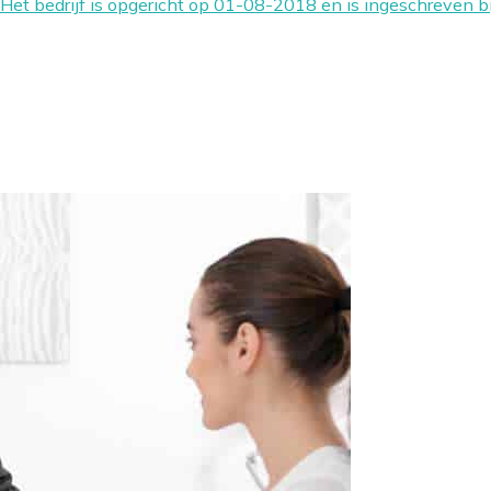
et bedrijf is opgericht op 01-08-2018 en is ingeschreven b