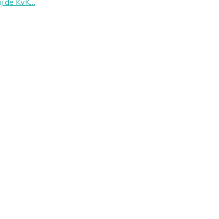
ij de KvK…