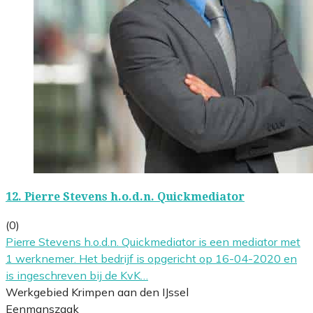
12.
Pierre Stevens h.o.d.n. Quickmediator
(0)
Pierre Stevens h.o.d.n. Quickmediator is een mediator met
1 werknemer. Het bedrijf is opgericht op 16-04-2020 en
is ingeschreven bij de KvK…
Werkgebied Krimpen aan den IJssel
Eenmanszaak