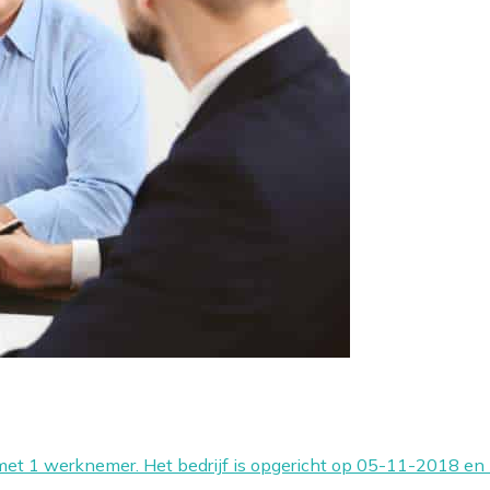
met 1 werknemer. Het bedrijf is opgericht op 05-11-2018 en 