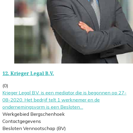
12.
Krieger Legal B.V.
(0)
Krieger Legal B.V. is een mediator die is begonnen op 27-
08-2020. Het bedrijf telt 1 werknemer en de
ondernemingsvorm is een Besloten…
Werkgebied Bergschenhoek
Contactgegevens
Besloten Vennootschap (BV)