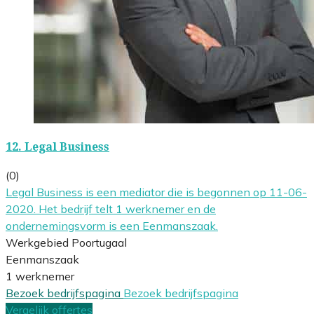
12.
Legal Business
(0)
Legal Business is een mediator die is begonnen op 11-06-
2020. Het bedrijf telt 1 werknemer en de
ondernemingsvorm is een Eenmanszaak.
Werkgebied Poortugaal
Eenmanszaak
1 werknemer
Bezoek bedrijfspagina
Bezoek bedrijfspagina
Vergelijk offertes