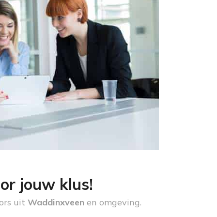
or jouw klus!
ors uit
Waddinxveen
en omgeving.