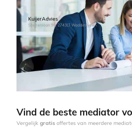
KuijerAdvies
Sterrenlaan 90, 2743LT Waddinxveen
Vind de beste mediator vo
Vergelijk
gratis
offertes van meerdere mediat