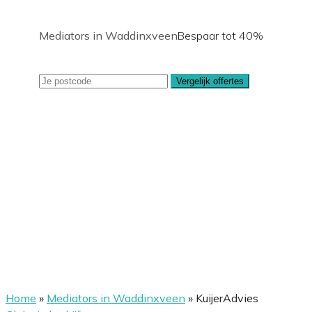
Mediators in Waddinxveen
Bespaar tot 40%
Vergelijk offertes
Home
»
Mediators in Waddinxveen
»
KuijerAdvies