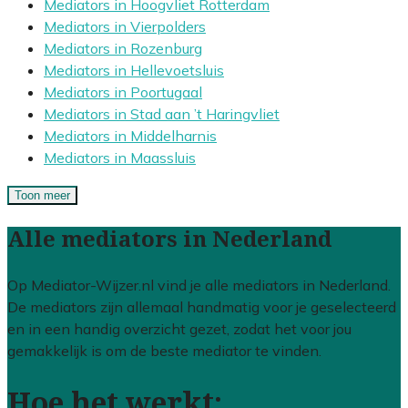
Mediators in Hoogvliet Rotterdam
Mediators in Vierpolders
Mediators in Rozenburg
Mediators in Hellevoetsluis
Mediators in Poortugaal
Mediators in Stad aan ’t Haringvliet
Mediators in Middelharnis
Mediators in Maassluis
Toon meer
Alle mediators in Nederland
Op Mediator-Wijzer.nl vind je alle mediators in Nederland.
De mediators zijn allemaal handmatig voor je geselecteerd
en in een handig overzicht gezet, zodat het voor jou
gemakkelijk is om de beste mediator te vinden.
Hoe het werkt: