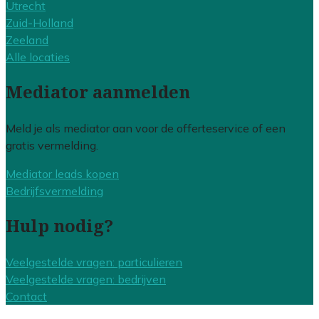
Utrecht
Zuid-Holland
Zeeland
Alle locaties
Mediator aanmelden
Meld je als mediator aan voor de offerteservice of een
gratis vermelding.
Mediator leads kopen
Bedrijfsvermelding
Hulp nodig?
Veelgestelde vragen: particulieren
Veelgestelde vragen: bedrijven
Contact