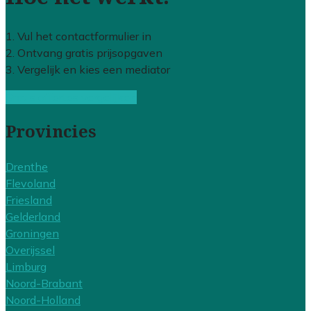
1. Vul het contactformulier in
2. Ontvang gratis prijsopgaven
3. Vergelijk en kies een mediator
Gratis offertes vergelijken
Provincies
Drenthe
Flevoland
Friesland
Gelderland
Groningen
Overijssel
Limburg
Noord-Brabant
Noord-Holland