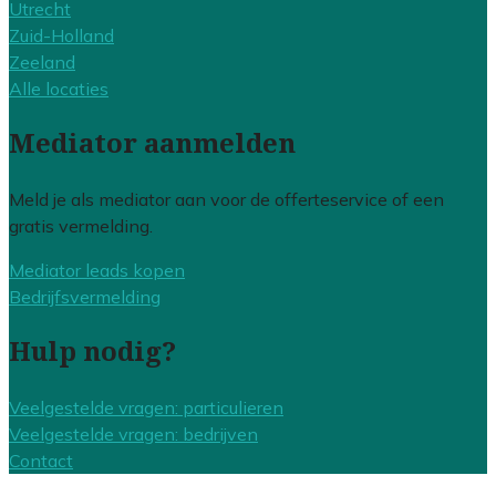
Utrecht
Zuid-Holland
Zeeland
Alle locaties
Mediator aanmelden
Meld je als mediator aan voor de offerteservice of een
gratis vermelding.
Mediator leads kopen
Bedrijfsvermelding
Hulp nodig?
Veelgestelde vragen: particulieren
Veelgestelde vragen: bedrijven
Contact