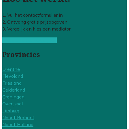
1. Vul het contactformulier in
2. Ontvang gratis prijsopgaven
3. Vergelijk en kies een mediator
Gratis offertes vergelijken
Provincies
Drenthe
Flevoland
Friesland
Gelderland
Groningen
Overijssel
Limburg
Noord-Brabant
Noord-Holland