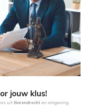
or jouw klus!
ors uit
Barendrecht
en omgeving.