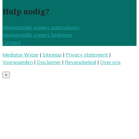
Hulp nodig?
Veelgestelde vragen: particulieren
Veelgestelde vragen: bedrijven
Contact
Mediator Wijzer
|
Sitemap
|
Privacy statement
|
Voorwaarden
|
Disclaimer
|
Reviewbeleid
|
Over ons
×