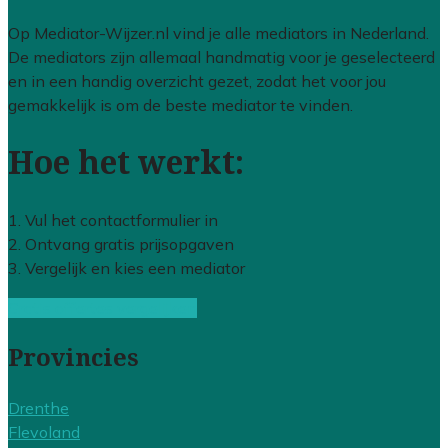
Op Mediator-Wijzer.nl vind je alle mediators in Nederland.
De mediators zijn allemaal handmatig voor je geselecteerd
en in een handig overzicht gezet, zodat het voor jou
gemakkelijk is om de beste mediator te vinden.
Hoe het werkt:
1. Vul het contactformulier in
2. Ontvang gratis prijsopgaven
3. Vergelijk en kies een mediator
Gratis offertes vergelijken
Provincies
Drenthe
Flevoland