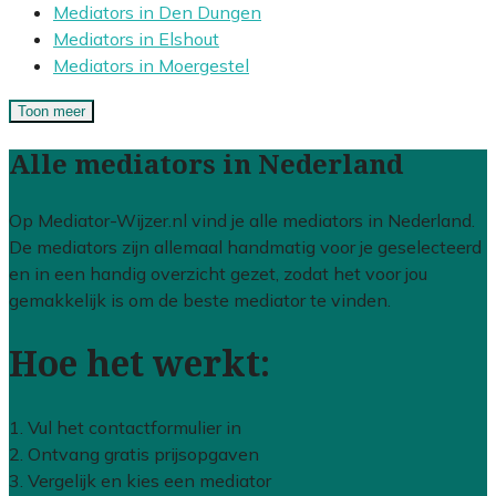
Mediators in Den Dungen
Mediators in Elshout
Mediators in Moergestel
Toon meer
Alle mediators in Nederland
Op Mediator-Wijzer.nl vind je alle mediators in Nederland.
De mediators zijn allemaal handmatig voor je geselecteerd
en in een handig overzicht gezet, zodat het voor jou
gemakkelijk is om de beste mediator te vinden.
Hoe het werkt:
1. Vul het contactformulier in
2. Ontvang gratis prijsopgaven
3. Vergelijk en kies een mediator