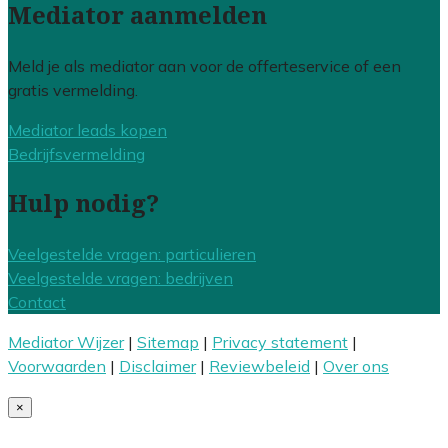
Mediator aanmelden
Meld je als mediator aan voor de offerteservice of een
gratis vermelding.
Mediator leads kopen
Bedrijfsvermelding
Hulp nodig?
Veelgestelde vragen: particulieren
Veelgestelde vragen: bedrijven
Contact
Mediator Wijzer
|
Sitemap
|
Privacy statement
|
Voorwaarden
|
Disclaimer
|
Reviewbeleid
|
Over ons
×