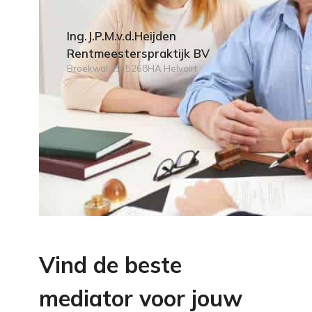
Ing.J.P.M.v.d.Heijden
Rentmeesterspraktijk BV
Broekwal 29, 5268HA Helvoirt
Vind de beste
mediator voor jouw