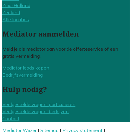
Zuid-Holland
Zeeland
Alle locaties
Mediator aanmelden
Meld je als mediator aan voor de offerteservice of een
gratis vermelding.
Mediator leads kopen
Bedrijfsvermelding
Hulp nodig?
Veelgestelde vragen: particulieren
Veelgestelde vragen: bedrijven
Contact
Mediator Wijzer
|
Sitemap
|
Privacy statement
|