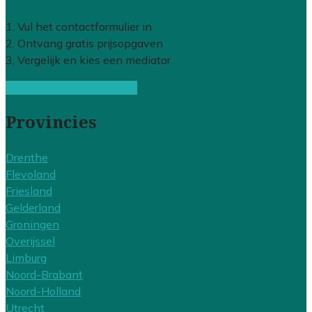
1. Vul het contactformulier in
2. Ontvang gratis prijsopgaven
3. Vergelijk en kies een mediator
Gratis offertes vergelijken
Provincies
Drenthe
Flevoland
Friesland
Gelderland
Groningen
Overijssel
Limburg
Noord-Brabant
Noord-Holland
Utrecht