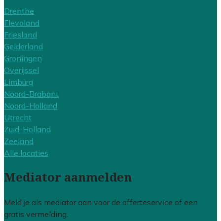
Drenthe
Flevoland
Friesland
Gelderland
Groningen
Overijssel
Limburg
Noord-Brabant
Noord-Holland
Utrecht
Zuid-Holland
Zeeland
Alle locaties
Mediator aanmelden
Meld je als mediator aan voor de offerteservice of een
gratis vermelding.