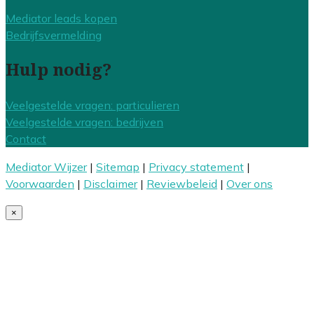
Mediator leads kopen
Bedrijfsvermelding
Hulp nodig?
Veelgestelde vragen: particulieren
Veelgestelde vragen: bedrijven
Contact
Mediator Wijzer
|
Sitemap
|
Privacy statement
|
Voorwaarden
|
Disclaimer
|
Reviewbeleid
|
Over ons
×