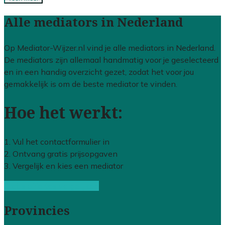
Alle mediators in Nederland
Op Mediator-Wijzer.nl vind je alle mediators in Nederland.
De mediators zijn allemaal handmatig voor je geselecteerd
en in een handig overzicht gezet, zodat het voor jou
gemakkelijk is om de beste mediator te vinden.
Hoe het werkt:
1. Vul het contactformulier in
2. Ontvang gratis prijsopgaven
3. Vergelijk en kies een mediator
Gratis offertes vergelijken
Provincies