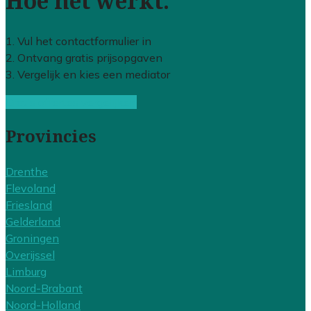
Hoe het werkt:
1. Vul het contactformulier in
2. Ontvang gratis prijsopgaven
3. Vergelijk en kies een mediator
Gratis offertes vergelijken
Provincies
Drenthe
Flevoland
Friesland
Gelderland
Groningen
Overijssel
Limburg
Noord-Brabant
Noord-Holland