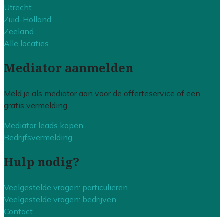
Utrecht
Zuid-Holland
Zeeland
Alle locaties
Mediator aanmelden
Meld je als mediator aan voor de offerteservice of een
gratis vermelding.
Mediator leads kopen
Bedrijfsvermelding
Hulp nodig?
Veelgestelde vragen: particulieren
Veelgestelde vragen: bedrijven
Contact