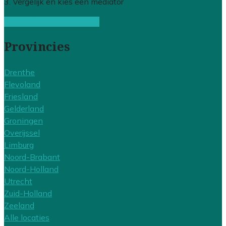
3. Vergelijk en kies een mediator
Gratis offertes vergelijken
Provincies
Drenthe
Flevoland
Friesland
Gelderland
Groningen
Overijssel
Limburg
Noord-Brabant
Noord-Holland
Utrecht
Zuid-Holland
Zeeland
Alle locaties