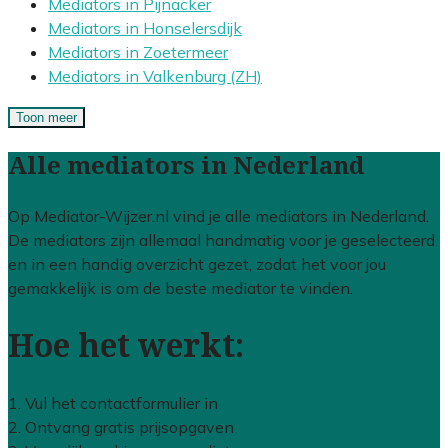
Mediators in Pijnacker
Mediators in Honselersdijk
Mediators in Zoetermeer
Mediators in Valkenburg (ZH)
Toon meer
Alle mediators in Nederland
Op Mediator-Wijzer.nl vind je alle mediators in Nederland.
De mediators zijn allemaal handmatig voor je geselecteerd
en in een handig overzicht gezet, zodat het voor jou
gemakkelijk is om de beste mediator te vinden.
Hoe het werkt:
1. Vul het contactformulier in
2. Ontvang gratis prijsopgaven