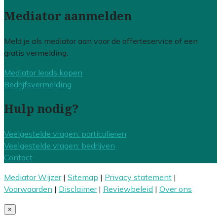
Mediator aanmelden
Meld je als mediator aan voor de offerteservice of een
gratis vermelding.
Mediator leads kopen
Bedrijfsvermelding
Hulp nodig?
Veelgestelde vragen: particulieren
Veelgestelde vragen: bedrijven
Contact
Mediator Wijzer
|
Sitemap
|
Privacy statement
|
Voorwaarden
|
Disclaimer
|
Reviewbeleid
|
Over ons
×