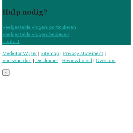
Hulp nodig?
Veelgestelde vragen: particulieren
Veelgestelde vragen: bedrijven
Contact
Mediator Wijzer
|
Sitemap
|
Privacy statement
|
Voorwaarden
|
Disclaimer
|
Reviewbeleid
|
Over ons
×