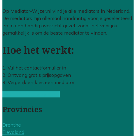
Op Mediator-Wijzer.nl vind je alle mediators in Nederland.
De mediators zijn allemaal handmatig voor je geselecteerd
en in een handig overzicht gezet, zodat het voor jou
gemakkelijk is om de beste mediator te vinden.
Hoe het werkt:
1. Vul het contactformulier in
2. Ontvang gratis prijsopgaven
3. Vergelijk en kies een mediator
Gratis offertes vergelijken
Provincies
Drenthe
Flevoland