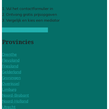
1. Vul het contactformulier in
2. Ontvang gratis prijsopgaven
3. Vergelijk en kies een mediator
Gratis offertes vergelijken
Provincies
Drenthe
Flevoland
Friesland
Gelderland
Groningen
Overijssel
Limburg
Noord-Brabant
Noord-Holland
Utrecht