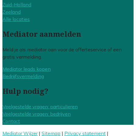
Zuid-Holland
Zeeland
Alle locaties
Mediator aanmelden
Meld je als mediator aan voor de offerteservice of een
gratis vermelding.
Mediator leads kopen
Bedrijfsvermelding
Hulp nodig?
Veelgestelde vragen: particulieren
Veelgestelde vragen: bedrijven
Contact
Mediator Wijzer
|
Sitemap
|
Privacy statement
|