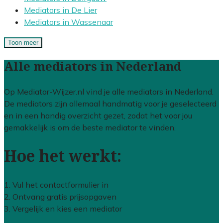
Mediators in De Lier
Mediators in Wassenaar
Toon meer
Alle mediators in Nederland
Op Mediator-Wijzer.nl vind je alle mediators in Nederland.
De mediators zijn allemaal handmatig voor je geselecteerd
en in een handig overzicht gezet, zodat het voor jou
gemakkelijk is om de beste mediator te vinden.
Hoe het werkt:
1. Vul het contactformulier in
2. Ontvang gratis prijsopgaven
3. Vergelijk en kies een mediator