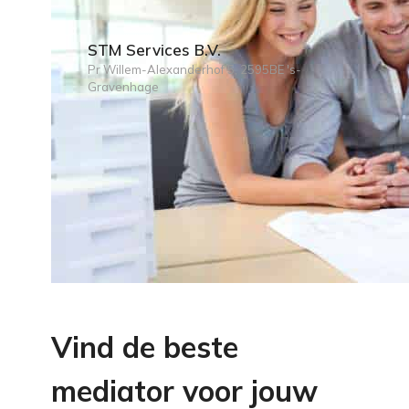
STM Services B.V.
Pr Willem-Alexanderhof 5, 2595BE 's-
Gravenhage
Vind de beste
mediator voor jouw