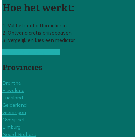
Hoe het werkt:
1. Vul het contactformulier in
2. Ontvang gratis prijsopgaven
3. Vergelijk en kies een mediator
Gratis offertes vergelijken
Provincies
Drenthe
Flevoland
Friesland
Gelderland
Groningen
Overijssel
Limburg
Noord-Brabant