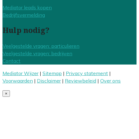
Mediator leads kopen
Bedrijfsvermelding
Hulp nodig?
Veelgestelde vragen: particulieren
Veelgestelde vragen: bedrijven
Contact
Mediator Wijzer
|
Sitemap
|
Privacy statement
|
Voorwaarden
|
Disclaimer
|
Reviewbeleid
|
Over ons
×