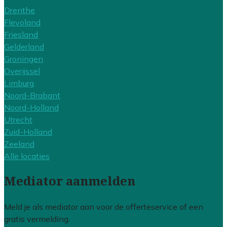
Drenthe
Flevoland
Friesland
Gelderland
Groningen
Overijssel
Limburg
Noord-Brabant
Noord-Holland
Utrecht
Zuid-Holland
Zeeland
Alle locaties
Mediator aanmelden
Meld je als mediator aan voor de offerteservice of een
gratis vermelding.