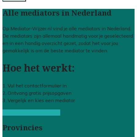
Alle mediators in Nederland
Op Mediator-Wijzer.nl vind je alle mediators in Nederland.
De mediators zijn allemaal handmatig voor je geselecteerd
en in een handig overzicht gezet, zodat het voor jou
gemakkelijk is om de beste mediator te vinden.
Hoe het werkt:
1. Vul het contactformulier in
2. Ontvang gratis prijsopgaven
3. Vergelijk en kies een mediator
Gratis offertes vergelijken
Provincies